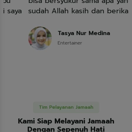
bisa bersyukur sama apa yang
sudah Allah kasih dan berikan...
W
s
Tasya Nur Medina
Entertainer
Tim Pelayanan Jamaah
Kami Siap Melayani Jamaah
Dengan Sepenuh Hati