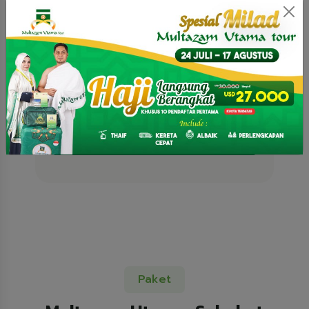
21 November 2026 (9 Hari)
I
UMROH REGULER 09
HARI | 21 NOVEMBER
2026
Harga Mulai
Rp 34,000,000.00
Lihat Paket
Paket